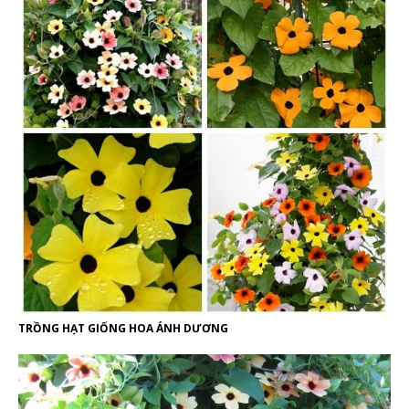
TRỒNG HẠT GIỐNG HOA ÁNH DƯƠNG