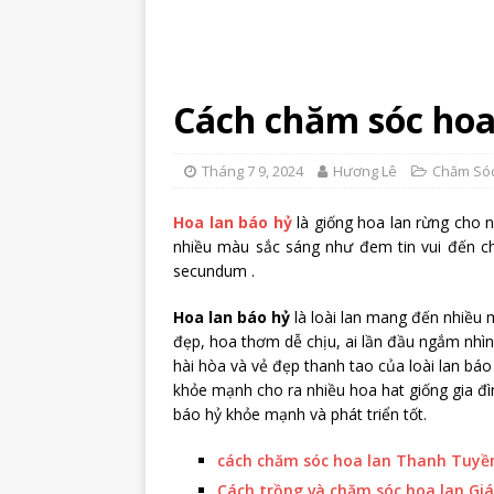
Cách chăm sóc hoa 
Tháng 7 9, 2024
Hương Lê
Chăm Sóc
Hoa lan báo hỷ
là giống hoa lan rừng cho n
nhiều màu sắc sáng như đem tin vui đến ch
secundum .
Hoa lan báo hỷ
là loài lan mang đến nhiều 
đẹp, hoa thơm dễ chịu, ai lần đầu ngắm nh
hài hòa và vẻ đẹp thanh tao của loài lan báo
khỏe mạnh cho ra nhiều hoa hat giống gia đì
báo hỷ khỏe mạnh và phát triển tốt.
cách chăm sóc hoa lan Thanh Tuy
Cách trồng và chăm sóc hoa lan Gi