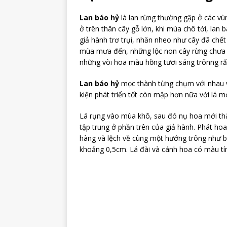
Lan báo hỷ
là lan rừng thường gặp ở các vù
ở trên thân cây gỗ lớn, khi mùa chô tới, lan 
giả hành trơ trụi, nhăn nheo như cây đã chết 
mùa mưa đến, những lộc non cây rừng chưa kịp
những vòi hoa màu hồng tươi sáng trônng rất
Lan báo hỷ
mọc thành từng chụm với nhau v
kiện phát triển tốt còn mập hơn nữa với lá m
Lá rụng vào mùa khô, sau đó nụ hoa mới thà
tập trung ở phần trên của giả hành. Phát ho
hàng và lệch về cùng một hướng trông như b
khoảng 0,5cm. Lá đài và cánh hoa có màu tí