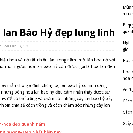
Mùa v
mùa 
Bí qu
lan Báo Hỷ đẹp lung linh
quan
Nghi 
 Hoa Lan
0
gì?
hiều hoa và nở rất nhiều lần trong năm mỗi lần hoa nở với
Hoa h
o moi người. hoa lan báo hỷ còn được gọi là hoa lan đen
Hoa b
hoa c
may mắn cho gia đình chúng ta, lan báo hỷ có hình dáng
Vẻ đẹ
ìn những bông hoa lan báo hỷ đều cảm nhận thấy được sự
 hỷ. để có thể trồng và chăm sóc những cây lan báo hỷ tốt,
Cách
nh xin chia sẽ cách trồng và cách chăm sóc những cây lan
Cách 
Giấy 
ền-hoa đẹp quanh năm
áng hương- Đẹp Nhất hiện nay