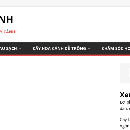
ÌNH
ÂY CẢNH
AU SẠCH
CÂY HOA CẢNH DỄ TRỒNG
CHĂM SÓC H
Xe
Lời p
dâu, 
Cây L
ngón