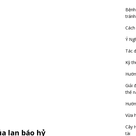
Bệnh 
tránh
Cách
Ý Ng
Tác d
Kỹ th
Hướng
Giải 
thế n
Hướng
Vừa h
Cây H
a lan báo hỷ
tài