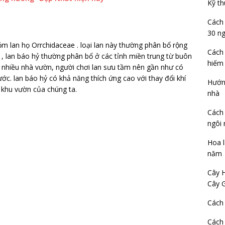
Kỹ th
Cách 
30 n
ỏm lan họ Orrchidaceae . loại lan này thường phân bổ rộng
Cách 
, lan báo hỷ thường phân bổ ở các tỉnh miền trung từ buôn
hiếm
t nhiều nhà vườn, người chơi lan sưu tầm nên gần như có
ước. lan báo hỷ có khả năng thích ứng cao với thay đổi khí
Hướng
g khu vườn của chúng ta.
nhà
Cách 
ngôi 
Hoa 
năm
Cây 
Cây 
Cách 
Cách