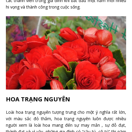
các thành viên trong gia đình khi bắt đầu một năm mới nhiều
hi vọng và thành công trong cuộc sống.
HOA TRẠNG NGUYÊN
Loài hoa trạng nguyên tượng trưng cho một ý nghĩa rất lớn,
với màu sắc đỏ thắm, hoa trạng nguyên luôn được nhiều
người xem là loài hoa mang đến sự may mắn , sự đỗ đạt,
thành đạt và vì vậy, những gia đình có “cậu tú, cô tú” thi năm