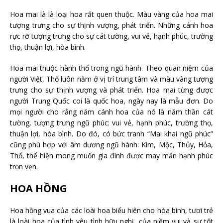
Hoa mai là là loại hoa rất quen thuộc. Màu vàng của hoa mai
tượng trưng cho sự thịnh vượng, phát triển. Những cánh hoa
rực rỡ tượng trưng cho sự cát tường, vui vẻ, hạnh phúc, trường
thọ, thuận lợi, hòa bình.
Hoa mai thuộc hành thổ trong ngũ hành. Theo quan niệm của
người Việt, Thổ luôn nằm ở vị trí trung tâm và màu vàng tượng
trưng cho sự thịnh vượng và phát triển. Hoa mai từng được
người Trung Quốc coi là quốc hoa, ngày nay là mẫu đơn. Do
mọi người cho rằng năm cánh hoa của nó là năm thần cát
tường, tượng trưng ngũ phúc: vui vẻ, hạnh phúc, trường thọ,
thuận lợi, hòa bình. Do đó, có bức tranh “Mai khai ngũ phúc”
cũng phù hợp với âm dương ngũ hành: Kim, Mộc, Thủy, Hỏa,
Thổ, thể hiện mong muốn gia đình được may mắn hạnh phúc
trọn vẹn.
HOA HỒNG
Hoa hồng vua của các loài hoa biểu hiên cho hòa bình, tươi trẻ
là loài hoa của tình yêu tình hữu nghị, của niềm vui và sự tốt