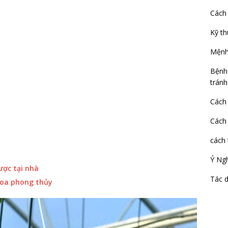
Cách
Kỹ th
Mệnh
Bệnh 
tránh
Cách 
Cách
cách 
Ý Ng
ợc tại nhà
Tác d
hoa phong thủy