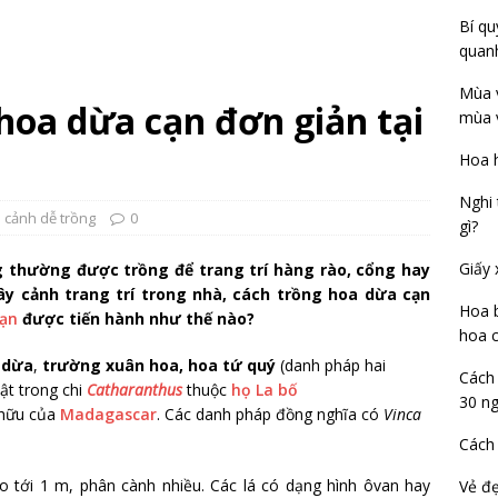
Bí qu
quan
Mùa v
hoa dừa cạn đơn giản tại
mùa 
Hoa h
Nghi 
 cảnh dễ trồng
0
gì?
Giấy 
g thường được trồng để trang trí hàng rào, cổng hay
ây cảnh trang trí trong nhà, cách trồng hoa dừa cạn
Hoa b
ạn
được tiến hành như thế nào?
hoa c
 dừa
,
trường xuân hoa, hoa tứ quý
(danh pháp hai
Cách 
vật trong chi
Catharanthus
thuộc
họ La bố
30 n
c hữu của
Madagascar
. Các danh pháp đồng nghĩa có
Vinca
Cách 
 tới 1 m, phân cành nhiều. Các lá có dạng hình ôvan hay
Vẻ đẹ