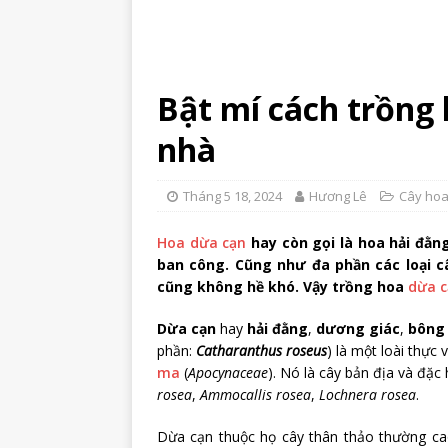
Bật mí cách trồng 
nhà
Tháng 5 18, 2024
Hương Lê
Cây hoa
Hoa dừa cạn
hay còn gọi là hoa hải đằn
ban công. Cũng như đa phần các loại c
cũng không hề khó. Vậy trồng hoa
dừa c
Dừa cạn
hay
hải đằng
,
dương giác
,
bông
phần:
Catharanthus roseus
) là một loài thực 
ma
(
Apocynaceae
). Nó là cây bản địa và đặ
rosea
,
Ammocallis rosea
,
Lochnera rosea
.
Dừa cạn thuộc họ cây thân thảo thường cao