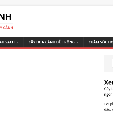
ÌNH
ÂY CẢNH
AU SẠCH
CÂY HOA CẢNH DỄ TRỒNG
CHĂM SÓC H
Xe
Cây L
ngón
Lời p
dâu, 