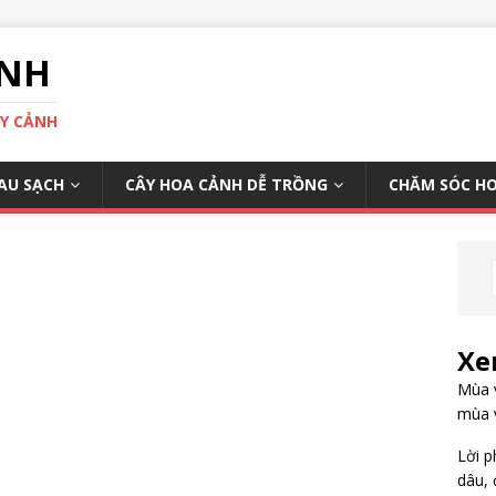
ÌNH
ÂY CẢNH
AU SẠCH
CÂY HOA CẢNH DỄ TRỒNG
CHĂM SÓC H
Xe
Mùa v
mùa 
Lời p
dâu, 