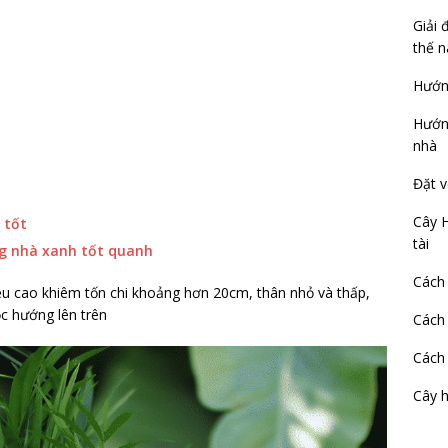
Giải 
thế n
Hướng
Hướng
nhà
Đặt v
Cây H
 tốt
tài
ng nhà xanh tốt quanh
Cách 
ều cao khiêm tốn chi khoảng hơn 20cm, thân nhỏ và thấp,
c hướng lên trên
Cách 
Cách 
Cây 