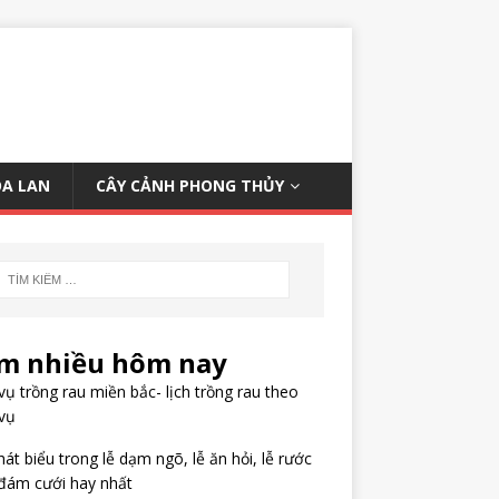
OA LAN
CÂY CẢNH PHONG THỦY
m nhiều hôm nay
ụ trồng rau miền bắc- lịch trồng rau theo
vụ
hát biểu trong lễ dạm ngõ, lễ ăn hỏi, lễ rước
đám cưới hay nhất