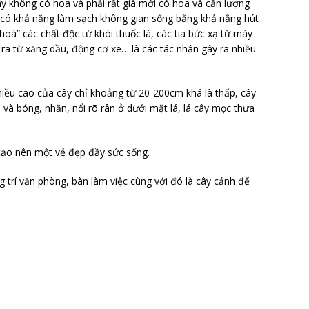
ây không có hoa và phải rất già mới có hoa và cần lượng
y có khả năng làm sạch không gian sống bằng khả nằng hút
hoá” các chất độc từ khói thuốc lá, các tia bức xạ từ máy
i ra từ xăng dầu, động cơ xe… là các tác nhân gây ra nhiều
 chiều cao của cây chỉ khoảng từ 20-200cm khá là thấp, cây
và bóng, nhăn, nổi rõ rân ở dưới mặt lá, lá cây mọc thưa
 tạo nên một vẻ đẹp đầy sức sống.
 trí văn phòng, bàn làm việc cùng với đó là cây cảnh để