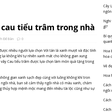
Cây L
ngón
Nghi 
 cau tiểu trâm trong nhà
gì?
Bí qu
h Để Bàn
0
quan
t được nhiều người lựa chọn Với tán lá xanh mượt và đặc tính
Hoa b
g lại không khí tự nhiên xanh mát cho không gian xung
hoa c
 vây Cau tiểu trâm được lựa chọn làm món quà tặng trong
Vẻ đẹ
Hoa h
ông gian xanh sạch đẹp cùng với luồng không khí tron
ng ngôi nhà, bạn sẽ cảm thấy ngôi nhà có màu xanh, chăm
Cách 
ng thủy hợp mệnh mộc mang đến nhiều tài lộc cũng như sự
ngôi 
Cách
Cách 