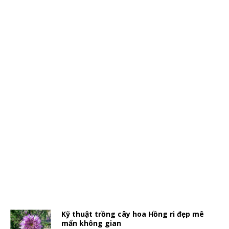
Kỹ thuật trồng cây hoa Hồng ri đẹp mê
mẩn không gian