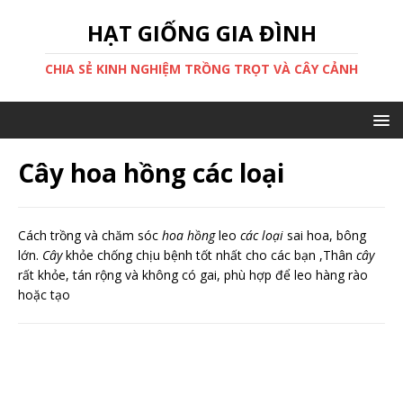
HẠT GIỐNG GIA ĐÌNH
CHIA SẺ KINH NGHIỆM TRỒNG TRỌT VÀ CÂY CẢNH
Cây hoa hồng các loại
Cách trồng và chăm sóc
hoa hồng
leo
các loại
sai hoa, bông
lớn.
Cây
khỏe chống chịu bệnh tốt nhất cho các bạn ,Thân
cây
rất khỏe, tán rộng và không có gai, phù hợp để leo hàng rào
hoặc tạo