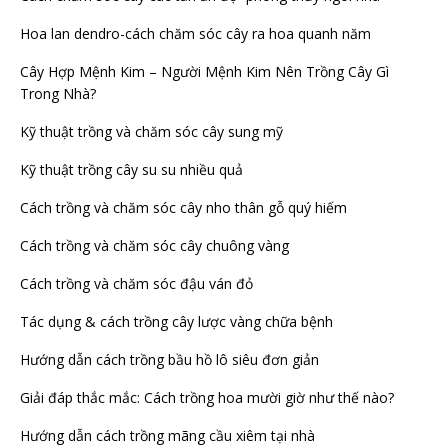
Hoa lan dendro-cách chăm sóc cây ra hoa quanh năm
Cây Hợp Mệnh Kim – Người Mệnh Kim Nên Trồng Cây Gì
Trong Nhà?
Kỹ thuật trồng và chăm sóc cây sung mỹ
Kỹ thuật trồng cây su su nhiều quả
Cách trồng và chăm sóc cây nho thân gỗ quý hiếm
Cách trồng và chăm sóc cây chuông vàng
Cách trồng và chăm sóc đậu ván đỏ
Tác dụng & cách trồng cây lược vàng chữa bệnh
Hướng dẫn cách trồng bầu hồ lô siêu đơn giản
Giải đáp thắc mắc: Cách trồng hoa mười giờ như thế nào?
Hướng dẫn cách trồng mãng cầu xiêm tại nhà