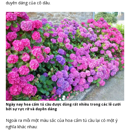
duyên dáng của cô dâu.
Ngày nay hoa cẩm tú cầu được dùng rất nhiều trong các lễ cưới
bởi sự rực rỡ và duyên dáng
Ngoài ra mỗi một màu sắc của hoa cẩm tú cầu lại có một ý
nghĩa khác nhau: