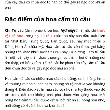
của cây đều có chứa độc tố nên có thể gây ra ngộ độc khi ăn
phải.
Đặc điểm của hoa cẩm tú cầu
Chi Tú cầu
(danh pháp khoa học:
Hydrangea
) là một chi
thực
vật có hoa
trong
họ Tú cầu
.
L
oài hoa này ban đầu xuất hiện
tại Nhật Bản, Trung Quốc, Hàn Quốc, sau này mọc nhiều ở
Đông Nam Á, châu Mỹ. Hoa cẩm tú cầu còn được gọi bằng
những tên khác như Dương tú cầu hay Tử dương. Cẩm tú cầu
là một loài cây thân thảo thường mọc thành bụi ở những nơi
ẩm thấp, có bóng râm. Tất cả các bộ phận của cây cẩm tú cầu
đều chứa độc tố và gây ngộ độc nếu ăn phải.
Hoa cẩm tú cầu có nhiều màu sắc như trắng, xanh, hồng, tím…
và thường ra hoa quanh năm, nhưng nở rộ nhất là vào khoảng
tháng 4. Điều đặc biệt là màu sắc của hoa lại tùy thuộc vào độ
pH trong đất chứ không phải phụ thuộc vào giống hoa. Mỗi
bông hoa cẩm tú cầu được kết lại bởi rất nhiều bông hoa nhỏ,
mỗi bông có 4 cánh hoa và khá lâu tàn.