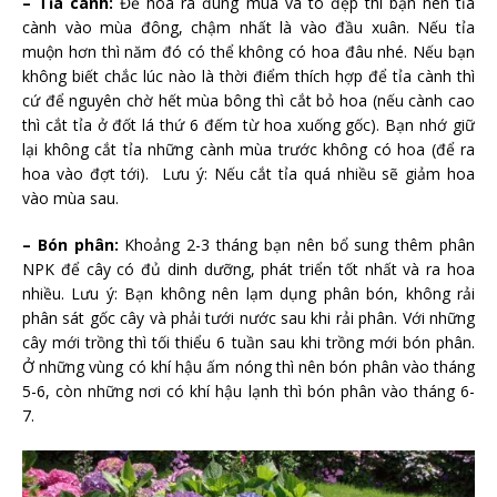
– Tỉa cành:
Để hoa ra đúng mùa và to đẹp thì bạn nên tỉa
cành vào mùa đông, chậm nhất là vào đầu xuân. Nếu tỉa
muộn hơn thì năm đó có thể không có hoa đâu nhé. Nếu bạn
không biết chắc lúc nào là thời điểm thích hợp để tỉa cành thì
cứ để nguyên chờ hết mùa bông thì cắt bỏ hoa (nếu cành cao
thì cắt tỉa ở đốt lá thứ 6 đếm từ hoa xuống gốc). Bạn nhớ giữ
lại không cắt tỉa những cành mùa trước không có hoa (để ra
hoa vào đợt tới). Lưu ý: Nếu cắt tỉa quá nhiều sẽ giảm hoa
vào mùa sau.
– Bón phân:
Khoảng 2-3 tháng bạn nên bổ sung thêm phân
NPK để cây có đủ dinh dưỡng, phát triển tốt nhất và ra hoa
nhiều. Lưu ý: Bạn không nên lạm dụng phân bón, không rải
phân sát gốc cây và phải tưới nước sau khi rải phân. Với những
cây mới trồng thì tối thiểu 6 tuần sau khi trồng mới bón phân.
Ở những vùng có khí hậu ấm nóng thì nên bón phân vào tháng
5-6, còn những nơi có khí hậu lạnh thì bón phân vào tháng 6-
7
.