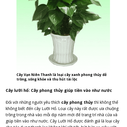
Cây Vạn Niên Thanh là loại cây xanh phong thủy dễ
trồng, sống khỏe và thu hút tài lộc
Cây lưỡi hổ: Cây phong thủy giúp tiền vào như nước
Đối với những người yêu thích
cây phong thủy
thì không thể
không biết đến cây Lưỡi Hổ. Loại cây này rất được ưa chuộng
trồng trong nhà vào mỗi dịp năm mới để trang trí nhà cửa và
giúp tiền vào như nước. Cây Lưỡi Hổ được đánh giá là loại cây