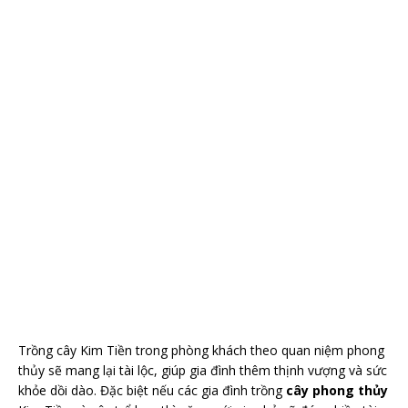
Trồng cây Kim Tiền trong phòng khách theo quan niệm phong
thủy sẽ mang lại tài lộc, giúp gia đình thêm thịnh vượng và sức
khỏe dồi dào. Đặc biệt nếu các gia đình trồng
cây phong thủy