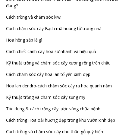
đúng?
Cách trồng và chăm sóc kiwi
Cách chăm sóc cây Bạch mã hoàng tử trong nhà
Hoa hồng sáp là gì
Cách chiết cành cây hoa sứ nhanh và hiệu quả
Kỹ thuật trồng và chăm sóc cây xương rồng trên chậu
Cách chăm sóc cây hoa lan tổ yến xinh đẹp
Hoa lan dendro-cách chăm sóc cây ra hoa quanh năm
Kỹ thuật trồng và chăm sóc cây sung mỹ
Tác dụng & cách trồng cây lược vàng chữa bệnh
Cách trồng Hoa oải hương đẹp trong khu vườn xinh đẹp
Cách trồng và chăm sóc cây nho thân gỗ quý hiếm