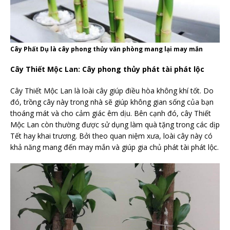
Cây Phất Dụ là cây phong thủy văn phòng mang lại may mắn
Cây Thiết Mộc Lan: Cây phong thủy phát tài phát lộc
Cây Thiết Mộc Lan là loài cây giúp điều hòa không khí tốt. Do
đó, trồng cây này trong nhà sẽ giúp không gian sống của bạn
thoáng mát và cho cảm giác êm dịu. Bên cạnh đó, cây Thiết
Mộc Lan còn thường được sử dụng làm quà tặng trong các dịp
Tết hay khai trương. Bởi theo quan niệm xưa, loài cây này có
khả năng mang đến may mắn và giúp gia chủ phát tài phát lộc.