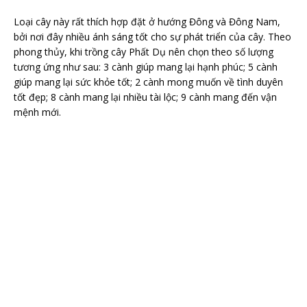
Loại cây này rất thích hợp đặt ở hướng Đông và Đông Nam,
bởi nơi đây nhiều ánh sáng tốt cho sự phát triển của cây. Theo
phong thủy, khi trồng cây Phất Dụ nên chọn theo số lượng
tương ứng như sau: 3 cành giúp mang lại hạnh phúc; 5 cành
giúp mang lại sức khỏe tốt; 2 cành mong muốn về tình duyên
tốt đẹp; 8 cành mang lại nhiều tài lộc; 9 cành mang đến vận
mệnh mới.