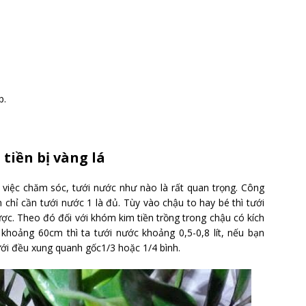
p.
tiền bị vàng lá
ì việc chăm sóc, tưới nước như nào là rất quan trọng. Công
 chỉ cần tưới nước 1 là đủ. Tùy vào chậu to hay bé thì tưới
c. Theo đó đối với khóm kim tiền trồng trong chậu có kích
hoảng 60cm thì ta tưới nước khoảng 0,5-0,8 lít, nếu bạn
 tưới đều xung quanh gốc1/3 hoặc 1/4 bình.