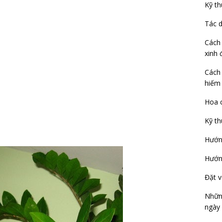
Kỹ th
Tác d
Cách
xinh 
Cách 
hiếm
Hoa c
Kỹ th
Hướng
Hướng
Đặt v
Những
ngày