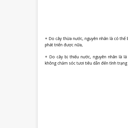
+ Do cây thừa nước, nguyên nhân là có thể 
phát triển được nữa,
+ Do cây bị thiếu nước, nguyên nhân là l
không chăm sóc tươi tiêu dẫn đến tình trạng