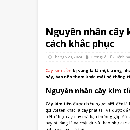
Nguyên nhân cây ki
cách khắc phục
Tháng 5 23, 2024
Hương Lê
Bệnh hạ
Cây kim tiền
bị vàng lá là một trong nh
này, bạn nên tham khảo một số thông ti
Nguyên nhân cây kim tiề
Cây kim tiền
được nhiều người biết đến là 
gọi với tên khác là cây phát tài, và được để
biệt ở loại cây này mà bạn thường gặp đó 
hay bị vàng lá và chết đi. Và theo như các
tình trạng này có thể: