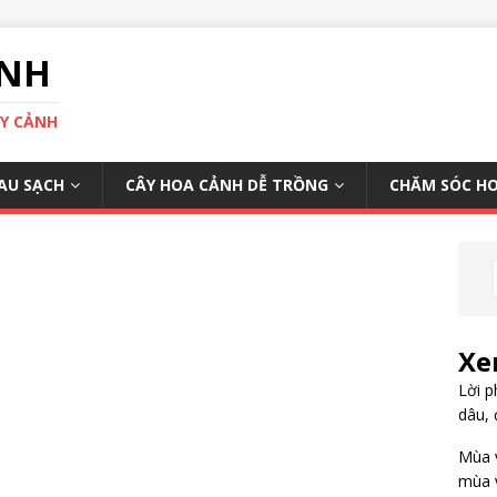
ÌNH
ÂY CẢNH
AU SẠCH
CÂY HOA CẢNH DỄ TRỒNG
CHĂM SÓC H
Xe
Lời p
dâu, 
Mùa v
mùa 