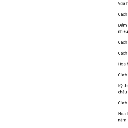
Vừa h
Cách
Đám 
nhiêu
Cách 
Cách
Hoa h
Cách 
Kỹ th
chậu
Cách 
Hoa 
năm