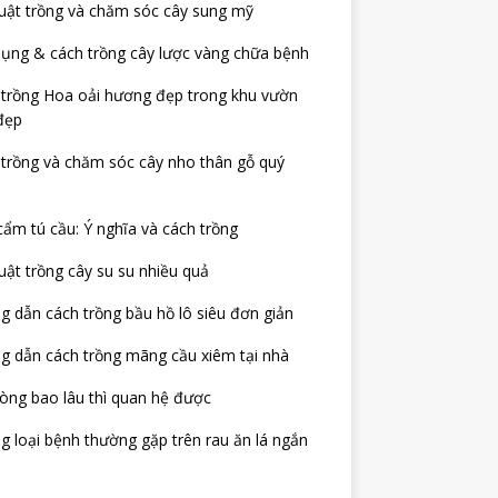
uật trồng và chăm sóc cây sung mỹ
ụng & cách trồng cây lược vàng chữa bệnh
 trồng Hoa oải hương đẹp trong khu vườn
đẹp
trồng và chăm sóc cây nho thân gỗ quý
ẩm tú cầu: Ý nghĩa và cách trồng
uật trồng cây su su nhiều quả
 dẫn cách trồng bầu hồ lô siêu đơn giản
 dẫn cách trồng mãng cầu xiêm tại nhà
òng bao lâu thì quan hệ được
 loại bệnh thường gặp trên rau ăn lá ngắn