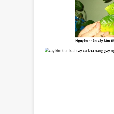
Nguyên nhân cây kim tiề