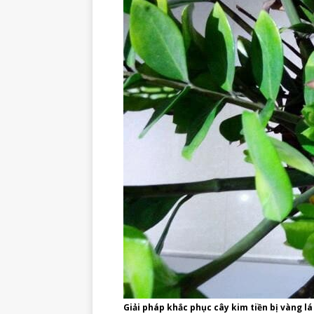
Giải pháp khắc phục cây kim tiền bị vàng lá