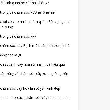
ết kinh quan hệ có thai không?
 trồng và chăm sóc xương rồng mix
cưới có bao nhiêu mâm quả – Số lượng bao
 là đúng?
trồng và chăm sóc kiwi
 chăm sóc cây Bạch mã hoàng tử trong nhà
ồng sáp là gì
chiết cành cây hoa sứ nhanh và hiệu quả
uật trồng và chăm sóc cây xương rồng trên
chăm sóc cây hoa lan tổ yến xinh đẹp
lan dendro-cách chăm sóc cây ra hoa quanh