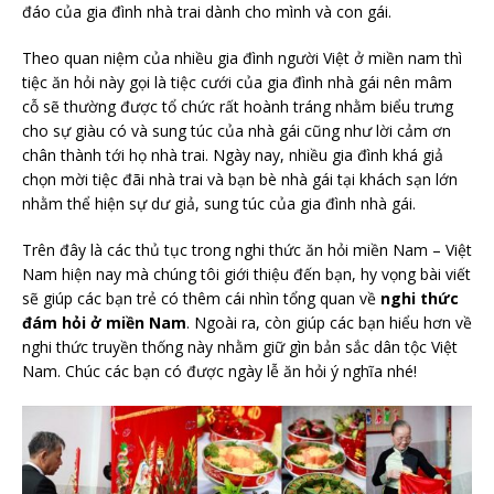
đáo của gia đình nhà trai dành cho mình và con gái.
Theo quan niệm của nhiều gia đình người Việt ở miền nam thì
tiệc ăn hỏi này gọi là tiệc cưới của gia đình nhà gái nên mâm
cỗ sẽ thường được tổ chức rất hoành tráng nhằm biểu trưng
cho sự giàu có và sung túc của nhà gái cũng như lời cảm ơn
chân thành tới họ nhà trai. Ngày nay, nhiều gia đình khá giả
chọn mời tiệc đãi nhà trai và bạn bè nhà gái tại khách sạn lớn
nhằm thể hiện sự dư giả, sung túc của gia đình nhà gái.
Trên đây là các thủ tục trong nghi thức ăn hỏi miền Nam – Việt
Nam hiện nay mà chúng tôi giới thiệu đến bạn, hy vọng bài viết
sẽ giúp các bạn trẻ có thêm cái nhìn tổng quan về
nghi thức
đám hỏi ở miền Nam
. Ngoài ra, còn giúp các bạn hiểu hơn về
nghi thức truyền thống này nhằm giữ gìn bản sắc dân tộc Việt
Nam. Chúc các bạn có được ngày lễ ăn hỏi ý nghĩa nhé!