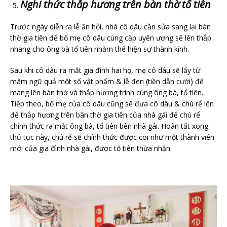
Nghi thức thắp hương trên bàn thờ tổ tiên
Trước ngày diễn ra lễ ăn hỏi, nhà cô dâu cần sửa sang lại bàn
thờ gia tiên để bố mẹ cô dâu cùng cặp uyên ương sẽ lên thắp
nhang cho ông bà tổ tiên nhằm thể hiện sự thành kính.
Sau khi cô dâu ra mắt gia đình hai họ, mẹ cô dâu sẽ lấy từ
mâm ngũ quả một số vật phẩm & lễ đen (tiền dẫn cưới) để
mang lên bàn thờ và thắp hương trình cúng ông bà, tổ tiên.
Tiếp theo, bố mẹ của cô dâu cũng sẽ đưa cô dâu & chú rể lên
để thắp hương trên bàn thờ gia tiên của nhà gái để chú rể
chính thức ra mắt ông bà, tổ tiên bên nhà gái. Hoàn tất xong
thủ tục này, chú rể sẽ chính thức được coi như một thành viên
mới của gia đình nhà gái, được tổ tiên thừa nhận.