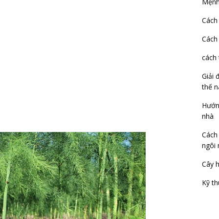
Mệnh
Cách 
Cách
cách 
Giải 
thế n
Hướng
nhà
Cách 
ngôi 
Cây h
Kỹ th