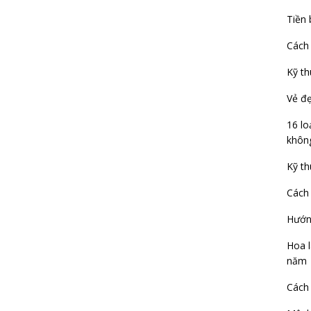
Tiền 
Cách 
Kỹ th
Vẻ đẹ
16 lo
không
Kỹ th
Cách 
Hướng
Hoa 
năm
Cách