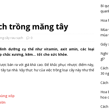
Bí qu
quan
Hoa h
ách trồng măng tây
Mùa v
mùa 
ồng cây rau sạch
0
Giấy 
dinh dưỡng cụ thể như vitamin, axit amin, các loại
Nghi 
úp chắc xương, kẽm… tốt cho sức khỏe.
gì?
 được bán ra với giá khá cao. Để khắc phục nhược điểm này,
Cách 
tây tại nhà. Vậy thực hư của việc trồng loại cây này như thế
30 n
Cách 
Hoa b
hùng xốp
hoa c
vườn
Cách