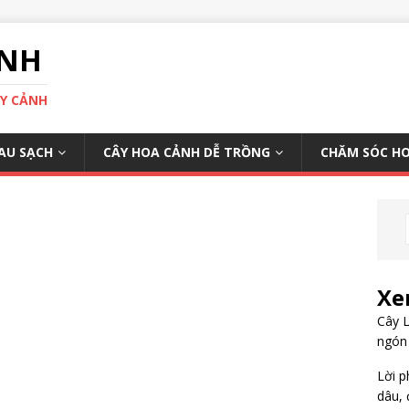
ÌNH
ÂY CẢNH
AU SẠCH
CÂY HOA CẢNH DỄ TRỒNG
CHĂM SÓC H
Xe
Cây L
ngón
Lời p
dâu, 