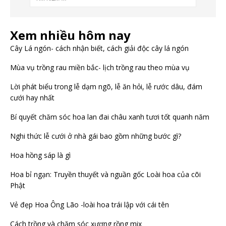
Xem nhiều hôm nay
Cây Lá ngón- cách nhận biết, cách giải độc cây lá ngón
Mùa vụ trồng rau miền bắc- lịch trồng rau theo mùa vụ
Lời phát biểu trong lễ dạm ngõ, lễ ăn hỏi, lễ rước dâu, đám
cưới hay nhất
Bí quyết chăm sóc hoa lan đai châu xanh tươi tốt quanh năm
Nghi thức lễ cưới ở nhà gái bao gồm những bước gì?
Hoa hồng sáp là gì
Hoa bỉ ngạn: Truyền thuyết và nguần gốc Loài hoa của cõi
Phật
Vẻ đẹp Hoa Ông Lão -loài hoa trái lập với cái tên
Cách trồng và chăm sóc xương rồng mix